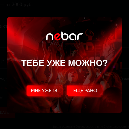
— от 2000 руб.
е стол
ТЕБЕ УЖЕ МОЖНО?
ем, храним и обрабатываем твои персональные данные. Ты сог
тикой конфиденциальности
. Тебе не похуй?
й!
ВАТЬ
Ваши данные в безопасности и не будут переданы