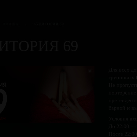
АФИША
/
АУДИТОРИЯ 69
ИТОРИЯ 69
Для всех д
групповых f
Не пропуст
повторение
претенденто
барной и вы
Условия вхо
До 22:00 —
После 22:00