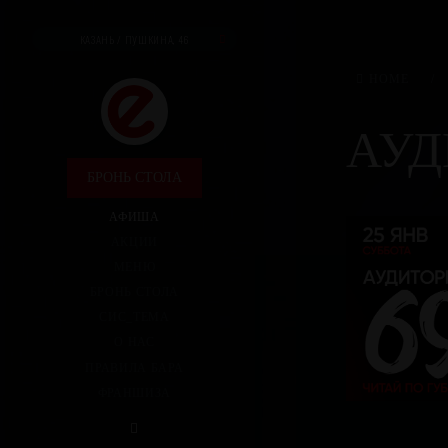
КАЗАНЬ / ПУШКИНА, 46
HOME
/
АУД
БРОНЬ СТОЛА
АФИША
АКЦИИ
МЕНЮ
БРОНЬ СТОЛА
СИС_ТЕМА
О НАС
ПРАВИЛА БАРА
ФРАНШИЗА
