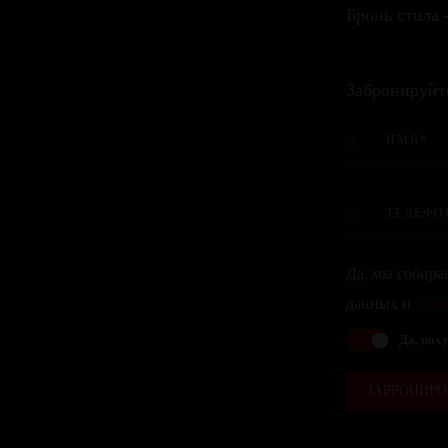
Бронь стола 
Забронируйт
Да, мы собира
данных и
поли
Да, поху
ЗАБРОНИРО