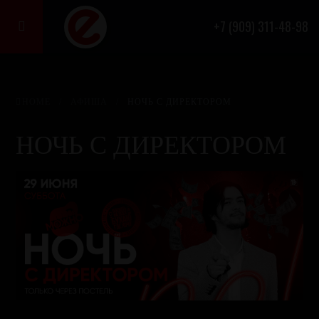
+7 (909) 311-48-98

ФЕОДАЛЬНАЯ СЕКТА
БАРОВ
HOME
/
АФИША
/
НОЧЬ С ДИРЕКТОРОМ
Афиша
Акции
НОЧЬ С ДИРЕКТОРОМ
Бронирование
Меню
О нас
Франшиза
Бартер