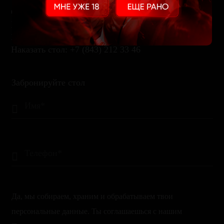
Открыты:
Будни — 20.00 — 6.00
Выходные – 20.00 – 8.00
Наказать стол: +7 (843) 212 33 46
Забронируйте стол
Да, мы собираем, храним и обрабатываем твои
персональные данные. Ты соглашаешься с нашим