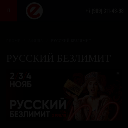
+7 (909) 311-48-98

ФЕОДАЛЬНАЯ СЕКТА
БАРОВ
HOME
/
АФИША
/
РУССКИЙ БЕЗЛИМИТ
Афиша
Акции
РУССКИЙ БЕЗЛИМИТ
Бронирование
Меню
О нас
Франшиза
Бартер